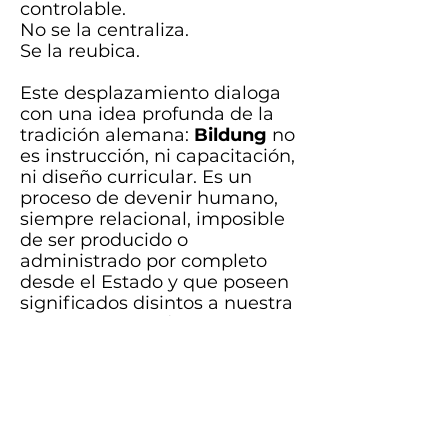
controlable.
No se la centraliza.
Se la reubica.
Este desplazamiento dialoga
con una idea profunda de la
tradición alemana:
Bildung
no
es instrucción, ni capacitación,
ni diseño curricular. Es un
proceso de devenir humano,
siempre relacional, imposible
de ser producido o
administrado por completo
desde el Estado y que poseen
significados disintos a nuestra
palabra,
Educación
.
Tal vez por eso, incluso allí
donde el concepto de Bildung
es central, el Estado evita
encerrarlo en un único aparato